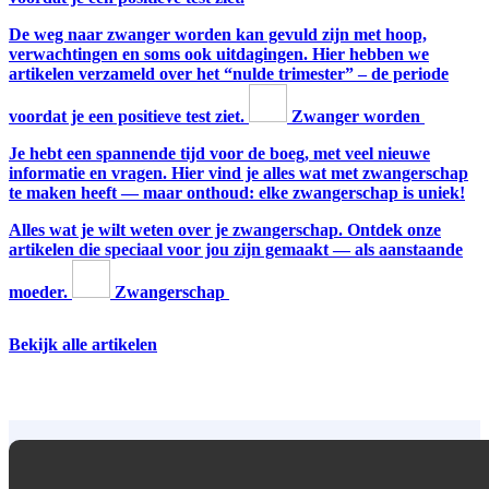
De weg naar zwanger worden kan gevuld zijn met hoop,
verwachtingen en soms ook uitdagingen. Hier hebben we
artikelen verzameld over het “nulde trimester” – de periode
voordat je een positieve test ziet.
Zwanger worden
Je hebt een spannende tijd voor de boeg, met veel nieuwe
informatie en vragen. Hier vind je alles wat met zwangerschap
te maken heeft — maar onthoud: elke zwangerschap is uniek!
Alles wat je wilt weten over je zwangerschap. Ontdek onze
artikelen die speciaal voor jou zijn gemaakt — als aanstaande
moeder.
Zwangerschap
Bekijk alle artikelen