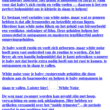
baarmoeder hoorden. Het geluid is monotoon en zorgt er vaak
voor dat baby’s zich rustig en veilig voelen — daarom is het een
perfect hulpmiddel om je kleintje in slaap te helpen!
Er bestaan veel variaties van white noise, maar wat ze gemeen
hebben is dat alle frequenties op hetzelfde niveau liggen.
Hierdoor kan white noise lijken op het geluid van bijvoorbeeld
een ventilator, stofzuiger of föhn. Deze geluiden helpen het
zenuwstelsel te ontspannen en maskeren tegelijkertijd andere
omgevingsgeluiden.
Je baby wordt rustig en voelt zich geborgen, maar white noise
hoeft geen vast onderdeel van de routine te worden. Zie het
liever als een handig hulpmiddel dat je kunt gebruiken wanneer
je baby net dat beetje extra nodig heeft om tot rust te komen, te
ontspannen en in slaap te vallen.
White noise voor je baby: rustgevende geluiden die doen
denken aan de baarmoeder en helpen je baby ontspannen in
slaap te vallen. Luister hier!
White Noise
De weg naar zwanger worden kan gevuld zijn met hoop,
verwachting en soms ook uitdagingen. Hier hebben we
artikelen verzameld over het “nulde trimester” – de periode
voordat je een positieve test ziet.