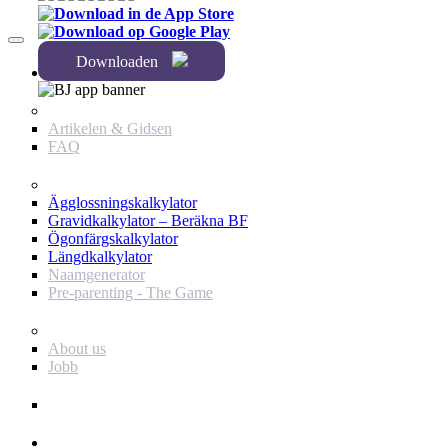
Downloaden
Användare
Innehåll
Artikelen & Gidsen
FAQ
Verktyg
Ägglossningskalkylator
Gravidkalkylator – Beräkna BF
Ögonfärgskalkylator
Längdkalkylator
Naamgenerator
Pre-parenting - The Game
Baby Journey
About us
Jobb
Support
Annonsör