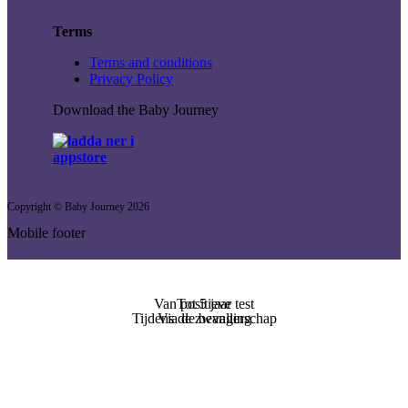
Terms
Terms and conditions
Privacy Policy
Download the Baby Journey
Copyright © Baby Journey
2026
Mobile footer
Van positieve test
Tot 5 jaar
Tijdens de zwangerschap
Via de bevalling