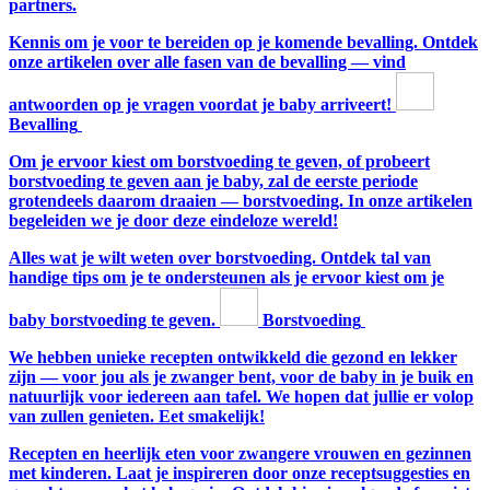
partners.
Kennis om je voor te bereiden op je komende bevalling. Ontdek
onze artikelen over alle fasen van de bevalling — vind
antwoorden op je vragen voordat je baby arriveert!
Bevalling
Om je ervoor kiest om borstvoeding te geven, of probeert
borstvoeding te geven aan je baby, zal de eerste periode
grotendeels daarom draaien — borstvoeding. In onze artikelen
begeleiden we je door deze eindeloze wereld!
Alles wat je wilt weten over borstvoeding. Ontdek tal van
handige tips om je te ondersteunen als je ervoor kiest om je
baby borstvoeding te geven.
Borstvoeding
We hebben unieke recepten ontwikkeld die gezond en lekker
zijn — voor jou als je zwanger bent, voor de baby in je buik en
natuurlijk voor iedereen aan tafel. We hopen dat jullie er volop
van zullen genieten. Eet smakelijk!
Recepten en heerlijk eten voor zwangere vrouwen en gezinnen
met kinderen. Laat je inspireren door onze receptsuggesties en