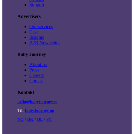
Support
Advertisers
Our services
Case
Insights
B2B Newsletter
Baby Journey
About us
Press
Careers
Contac
Kontakt
hello@babyjourney.se
Till
BabyJourney.no
NO
/
DK
/
DE
/
SV