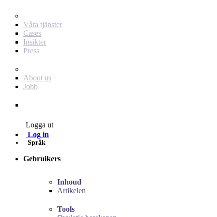
För dig som annonsör
Våra tjänster
Cases
Insikter
Press
Baby Journey
About us
Jobb
Contact
Logga ut
Log in
Språk
Gebruikers
Inhoud
Artikelen
Tools