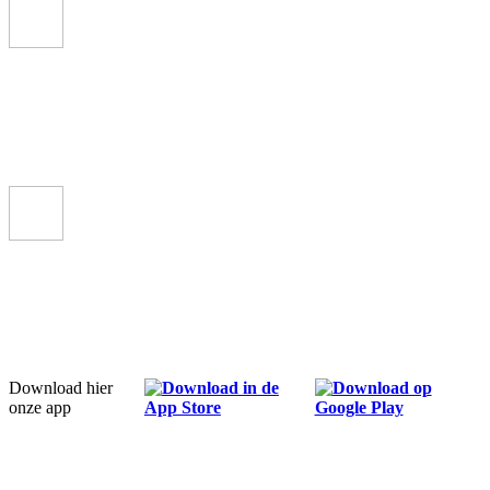
“A wonderful app to hold in your hand throughout pregnancy and
parenthood. It truly feels like it’s on the parents’ side – with empathy
and without judgement!”
“Wow, this is the app we’ve been waiting for! It has all the
information you need, both during pregnancy and as a new mum.
So grateful it exists!”
Download hier
onze app