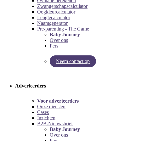
Ovulatie berekenen
Zwangerschapscalculator
Oogkleurcalculator
Lengtecalculator
Naamgenerator
Pre-parenting - The Game
Baby Journey
Over ons
Pers
Neem contact op
Try our pregnancy calculator!
Try the pre-parenting game!
Adverteerders
Voor adverteerders
Onze diensten
Cases
Inzichten
B2B-Nieuwsbrief
Baby Journey
Over ons
Pers