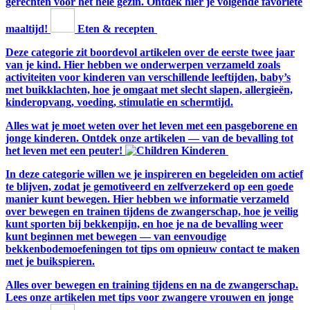
gerechten voor het hele gezin. Ontdek hier je volgende favoriete
maaltijd!
Eten & recepten
Deze categorie zit boordevol artikelen over de eerste twee jaar
van je kind. Hier hebben we onderwerpen verzameld zoals
activiteiten voor kinderen van verschillende leeftijden, baby’s
met buikklachten, hoe je omgaat met slecht slapen, allergieën,
kinderopvang, voeding, stimulatie en schermtijd.
Alles wat je moet weten over het leven met een pasgeborene en
jonge kinderen. Ontdek onze artikelen — van de bevalling tot
het leven met een peuter!
Kinderen
In deze categorie willen we je inspireren en begeleiden om actief
te blijven, zodat je gemotiveerd en zelfverzekerd op een goede
manier kunt bewegen. Hier hebben we informatie verzameld
over bewegen en trainen tijdens de zwangerschap, hoe je veilig
kunt sporten bij bekkenpijn, en hoe je na de bevalling weer
kunt beginnen met bewegen — van eenvoudige
bekkenbodemoefeningen tot tips om opnieuw contact te maken
met je buikspieren.
Alles over bewegen en training tijdens en na de zwangerschap.
Lees onze artikelen met tips voor zwangere vrouwen en jonge