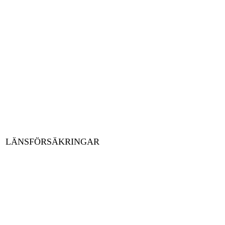
LÄNSFÖRSÄKRINGAR
Het Grootste Kinderfeest van Zweden