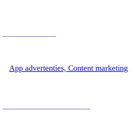
HUIS KINDVEILIG MAKEN
App advertenties, Content marketing
KERSTCAMPAGNE – DE ELF KOMT IN HUIS