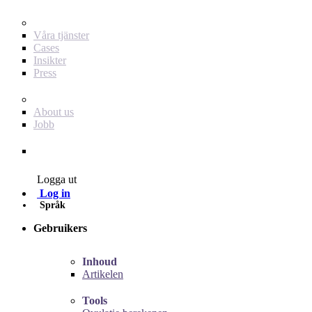
För dig som annonsör
Våra tjänster
Cases
Insikter
Press
Baby Journey
About us
Jobb
Contact
Logga ut
Log in
Språk
Gebruikers
Inhoud
Artikelen
Tools