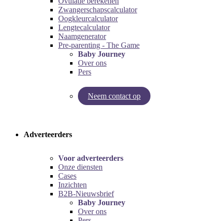
Ovulatie berekenen
Zwangerschapscalculator
Oogkleurcalculator
Lengtecalculator
Naamgenerator
Pre-parenting - The Game
Baby Journey
Over ons
Pers
Neem contact op
Try our pregnancy calculator!
Try the pre-parenting game!
Adverteerders
Voor adverteerders
Onze diensten
Cases
Inzichten
B2B-Nieuwsbrief
Baby Journey
Over ons
Pers