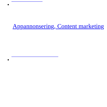
BARNSÄKRA HEMMET
Appannonsering, Content marketing
JULKAMPANJ – NISSE FLYTTAR IN
PR-utskick, Content marketing,
Influencer marketing