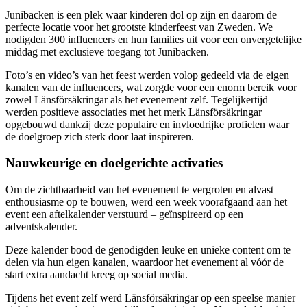
Junibacken is een plek waar kinderen dol op zijn en daarom de
perfecte locatie voor het grootste kinderfeest van Zweden. We
nodigden 300 influencers en hun families uit voor een onvergetelijke
middag met exclusieve toegang tot Junibacken.
Foto’s en video’s van het feest werden volop gedeeld via de eigen
kanalen van de influencers, wat zorgde voor een enorm bereik voor
zowel Länsförsäkringar als het evenement zelf. Tegelijkertijd
werden positieve associaties met het merk Länsförsäkringar
opgebouwd dankzij deze populaire en invloedrijke profielen waar
de doelgroep zich sterk door laat inspireren.
Nauwkeurige en doelgerichte activaties
Om de zichtbaarheid van het evenement te vergroten en alvast
enthousiasme op te bouwen, werd een week voorafgaand aan het
event een aftelkalender verstuurd – geïnspireerd op een
adventskalender.
Deze kalender bood de genodigden leuke en unieke content om te
delen via hun eigen kanalen, waardoor het evenement al vóór de
start extra aandacht kreeg op social media.
Tijdens het event zelf werd Länsförsäkringar op een speelse manier