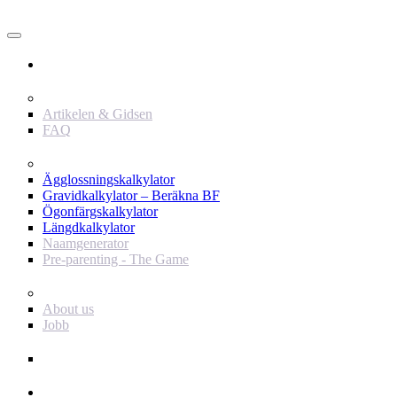
Användare
Innehåll
Artikelen & Gidsen
FAQ
Verktyg
Ägglossningskalkylator
Gravidkalkylator – Beräkna BF
Ögonfärgskalkylator
Längdkalkylator
Naamgenerator
Pre-parenting - The Game
Baby Journey
About us
Jobb
Support
Annonsör