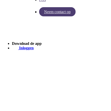
Neem contact op
Inzichten van Baby Journey
Case - Apohem
Download de app
Inloggen