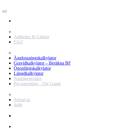
Användare
Innehåll
Artikelen & Gidsen
FAQ
Verktyg
Ägglossningskalkylator
Gravidkalkylator – Beräkna BF
Ögonfärgskalkylator
Längdkalkylator
Naamgenerator
Pre-parenting - The Game
Baby Journey
About us
Jobb
Support
Annonsör