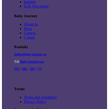
Insights
B2B Newsletter
Baby Journey
About us
Press
Careers
Contac
Kontakt
hello@babyjourney.se
Till
BabyJourney.no
NO
/
DK
/
DE
/
SV
Terms
Terms and conditions
Privacy Policy