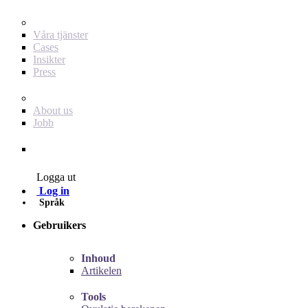
För dig som annonsör
Våra tjänster
Cases
Insikter
Press
Baby Journey
About us
Jobb
Contact
Logga ut
Log in
Språk
Gebruikers
Inhoud
Artikelen
Tools