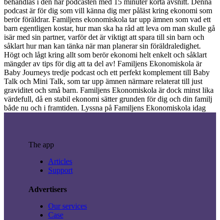
behandlas i den här podcasten med 15 minuter korta avsnitt. Denna
podcast är för dig som vill känna dig mer påläst kring ekonomi som
berör föräldrar. Familjens ekonomiskola tar upp ämnen som vad ett
barn egentligen kostar, hur man ska ha råd att leva om man skulle gå
isär med sin partner, varför det är viktigt att spara till sin barn och
såklart hur man kan tänka när man planerar sin föräldraledighet.
Högt och lågt kring allt som berör ekonomi helt enkelt och såklart
mängder av tips för dig att ta del av! Familjens Ekonomiskola är
Baby Journeys tredje podcast och ett perfekt komplement till Baby
Talk och Mini Talk, som tar upp ämnen närmare relaterat till just
graviditet och små barn. Familjens Ekonomiskola är dock minst lika
värdefull, då en stabil ekonomi sätter grunden för dig och din familj
både nu och i framtiden. Lyssna på Familjens Ekonomiskola idag
The app
Articles
Support
Advertisers
Our services
Case