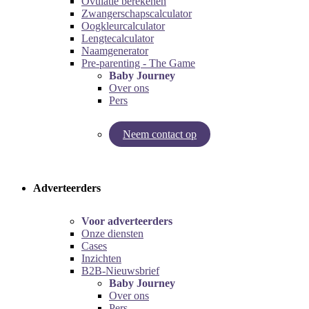
Ovulatie berekenen
Zwangerschapscalculator
Oogkleurcalculator
Lengtecalculator
Naamgenerator
Pre-parenting - The Game
Baby Journey
Over ons
Pers
Neem contact op
Try our pregnancy calculator!
Try the pre-parenting game!
Adverteerders
Voor adverteerders
Onze diensten
Cases
Inzichten
B2B-Nieuwsbrief
Baby Journey
Over ons
Pers