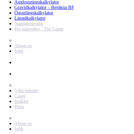
Ägglossningskalkylator
Gravidkalkylator – Beräkna BF
Ögonfärgskalkylator
Längdkalkylator
Naamgenerator
Pre-parenting - The Game
Baby Journey
About us
Jobb
Support
Annonsör
För dig som annonsör
Våra tjänster
Cases
Insikter
Press
Baby Journey
About us
Jobb