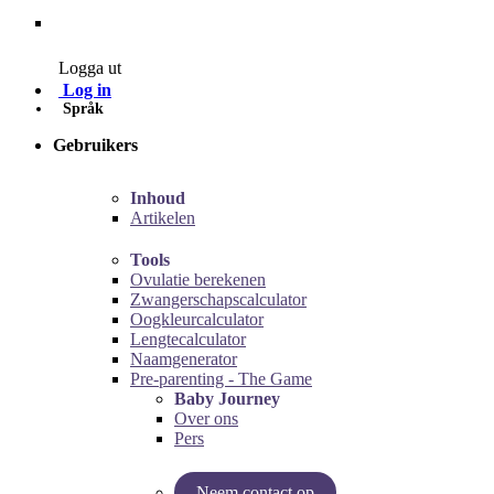
Contact
Logga ut
Log in
Språk
Gebruikers
Inhoud
Artikelen
Tools
Ovulatie berekenen
Zwangerschapscalculator
Oogkleurcalculator
Lengtecalculator
Naamgenerator
Pre-parenting - The Game
Baby Journey
Over ons
Pers
Neem contact op